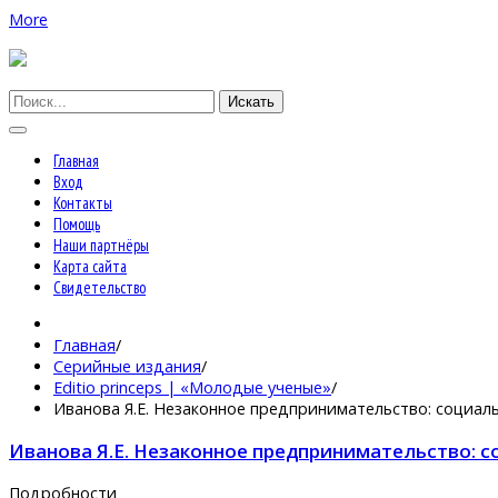
More
Искать
Главная
Вход
Контакты
Помощь
Наши партнёры
Карта сайта
Свидетельство
Главная
/
Серийные издания
/
Editio princeps | «Молодые ученые»
/
Иванова Я.Е. Незаконное предпринимательство: социал
Иванова Я.Е. Незаконное предпринимательство: с
Подробности