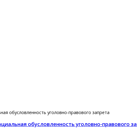
ьная обусловленность уголовно-правового запрета
оциальная обусловленность уголовно-правового з